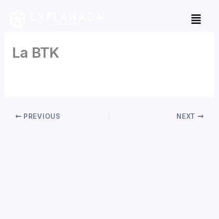
Skip
to
content
La BTK
By
Jorge Garcia
/
mayo 2, 2026
PREVIOUS
NEXT