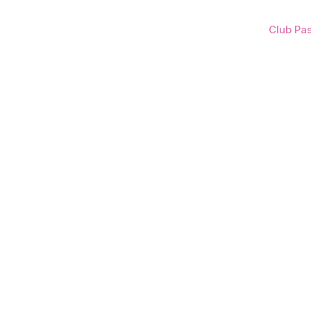
Promociones
Eventos
Entretenimiento
Club Pa
Términos y Condiciones