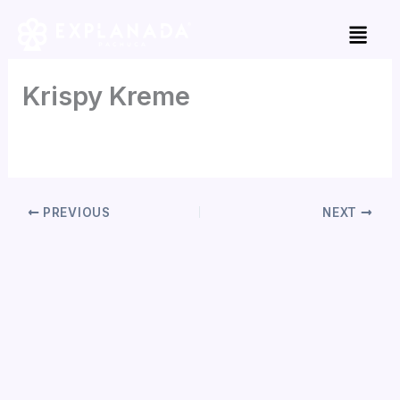
Skip
to
content
Krispy Kreme
By
Jorge Garcia
/
mayo 2, 2026
PREVIOUS
NEXT