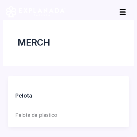
Skip
to
content
MERCH
Pelota
Jorge Garcia
Pelota de plastico