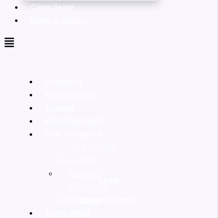
Cómo llegar
Renta tu espacio
Directorio
Promociones
Eventos
Entretenimiento
Club Pasaporte
¿Qué es Club
Pasaporte?
Rewards
Legal
Términos y
Condiciones
Bolsa de trabajo
Cómo llegar