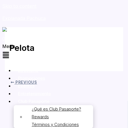
Skip to content
Explanada Pachuca
Pelota
Menu
By
Jorge Garcia
/
mayo 18, 2026
Directorio
Promociones
PREVIOUS
Eventos
Entretenimiento
Club Pasaporte
¿Qué es Club Pasaporte?
Rewards
Términos y Condiciones