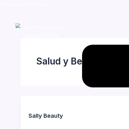
Skip
Explanada Pachuca
to
content
Menu
Salud y Belleza
Sally Beauty
Jorge Garcia