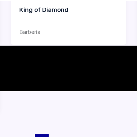
King of Diamond
Jorge Garcia
Barbería
s