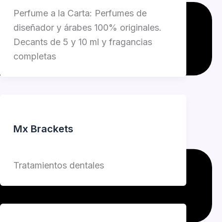
Perfume a la Carta: Perfumes de
diseñador y árabes 100% originales.
Decants de 5 y 10 ml y fragancias
completas
Mx Brackets
Jorge Garcia
Tratamientos dentales