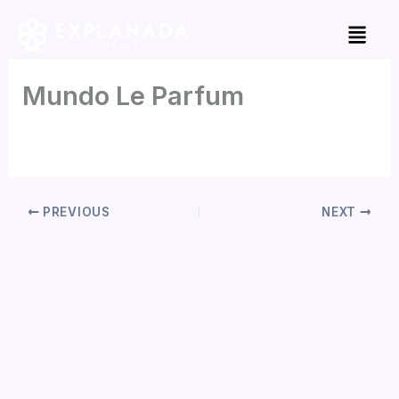
Skip
to
content
Mundo Le Parfum
By
Jorge Garcia
/
mayo 2, 2026
PREVIOUS
NEXT