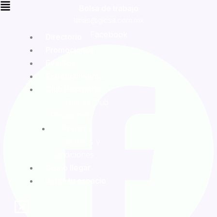
Bolsa de trabajo
larias@gicsa.com.mx
Facebook
Directorio
Promociones
Eventos
Entretenimiento
Club Pasaporte
¿Qué es Club
Pasaporte?
Rewards
Términos y
Condiciones
Cómo llegar
Renta tu espacio