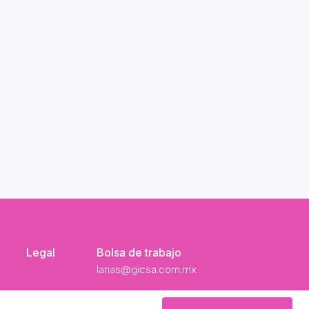
Legal
Bolsa de trabajo
larias@gicsa.com.mx