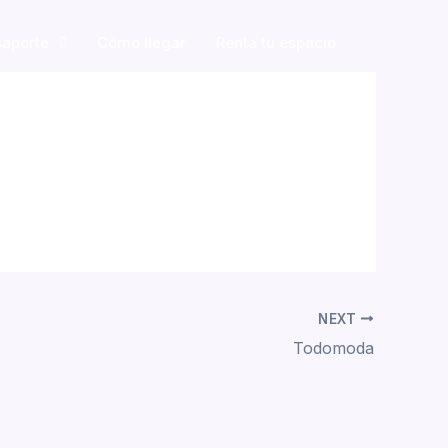
saporte
Cómo llegar
Renta tu espacio
NEXT
Todomoda