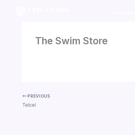
Skip
to
Directorio
content
The Swim Store
By
Jorge Garcia
/
mayo 2, 2026
PREVIOUS
Telcel