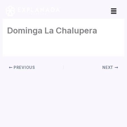
Skip
to
content
Dominga La Chalupera
By
Jorge Garcia
/
mayo 2, 2026
PREVIOUS
NEXT