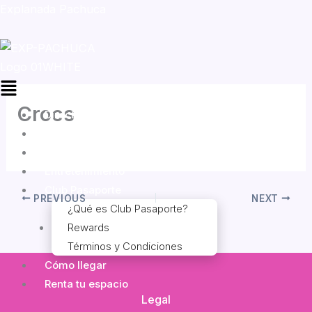
Skip
Explanada Pachuca
to
content
Menu
Crocs
Directorio
Promociones
By
Jorge Garcia
/
mayo 2, 2026
Eventos
Entretenimiento
Club Pasaporte
PREVIOUS
NEXT
¿Qué es Club Pasaporte?
Rewards
Términos y Condiciones
Cómo llegar
Renta tu espacio
Legal