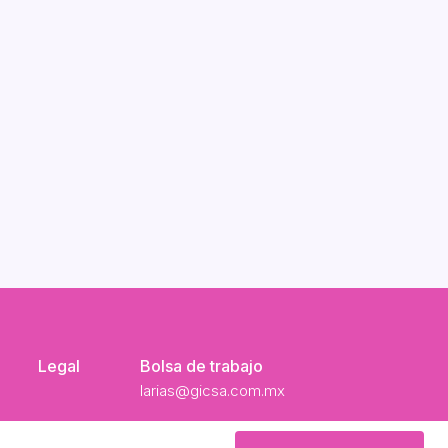
Legal
Bolsa de trabajo
larias@gicsa.com.mx