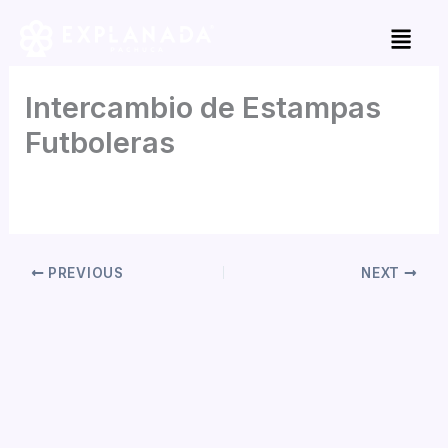
Skip
to
content
Intercambio de Estampas
Futboleras
By
Dzoloetah
/
junio 6, 2026
PREVIOUS
NEXT