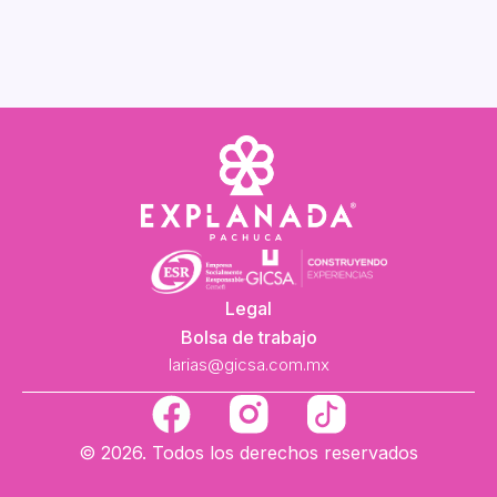
Legal
Bolsa de trabajo
larias@gicsa.com.mx
F
a
© 2026. Todos los derechos reservados
c