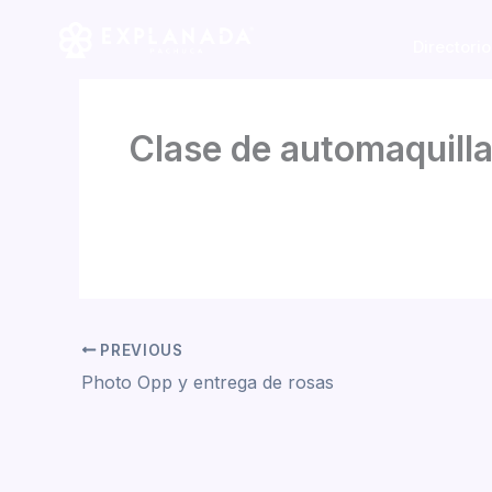
Skip
to
Directorio
content
Clase de automaquilla
By
Daniela Tapia
/
mayo 18, 2026
PREVIOUS
Photo Opp y entrega de rosas