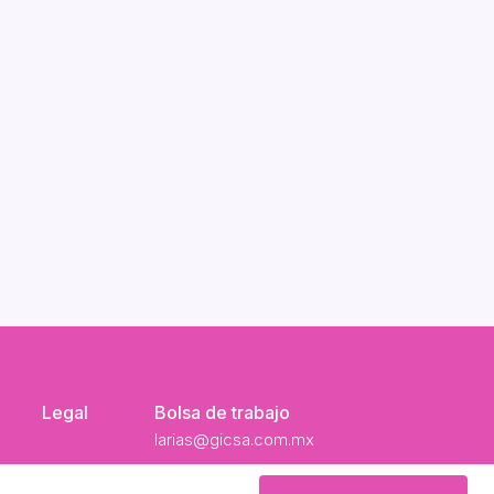
Legal
Bolsa de trabajo
larias@gicsa.com.mx