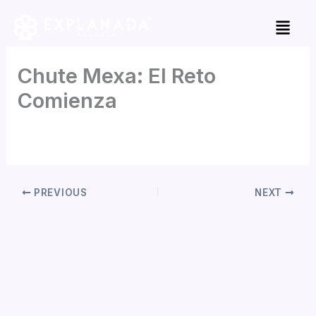
Skip
to
content
Chute Mexa: El Reto
Comienza
By
Dzoloetah
/
julio 6, 2026
PREVIOUS
NEXT